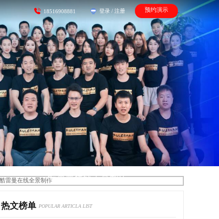
预约演示
登录
/
注册
18516908881
酷雷曼在线全景制作
热文榜单
POPULAR ARTICLA LIST