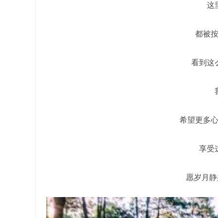
这
都被
看到这
希望更多
享受
愿岁月静