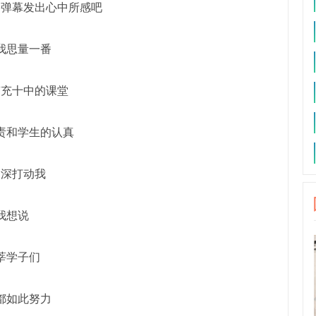
用弹幕发出心中所感吧
我思量一番
南充十中的课堂
责和学生的认真
深深打动我
我想说
莘学子们
都如此努力