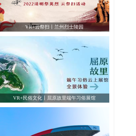
VR+云祭扫丨兰州烈士陵园
VR+民俗文化丨屈原故里端午习俗展馆