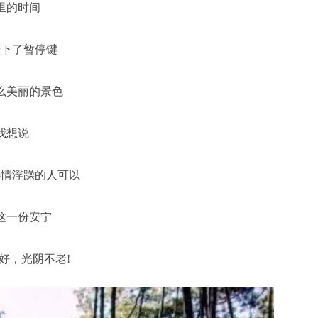
里的时间
按下了暂停键
么美丽的景色
我想说
心情浮躁的人可以
这一份安宁
好，光阴不老!