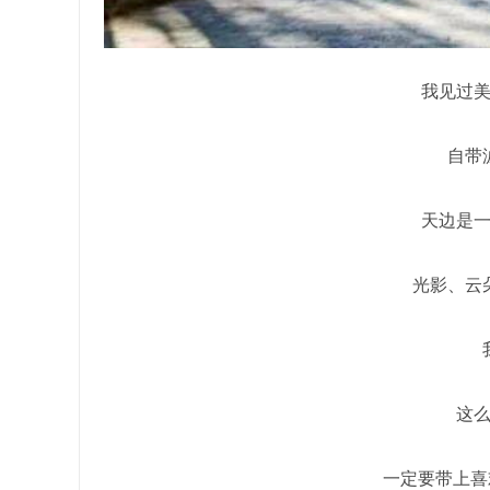
我见过
自带
天边是
光影、云
这
一定要带上喜