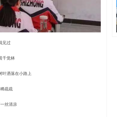
我见过
晨千觉林
树叶洒落在小路上
稀稀疏疏
下一丝清凉