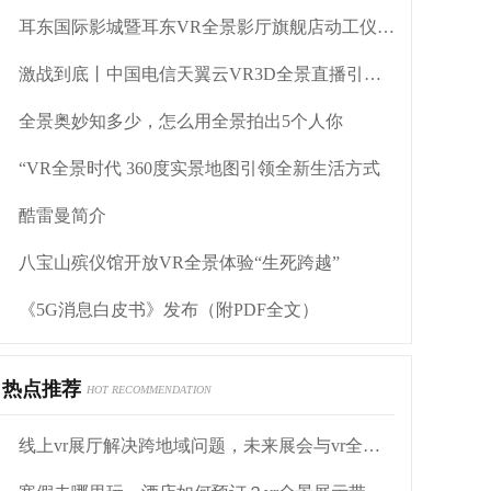
耳东国际影城暨耳东VR全景影厅旗舰店动工仪式盛大举行
激战到底丨中国电信天翼云VR3D全景直播引燃拳击热火
全景奥妙知多少，怎么用全景拍出5个人你
“VR全景时代 360度实景地图引领全新生活方式
酷雷曼简介
八宝山殡仪馆开放VR全景体验“生死跨越”
《5G消息白皮书》发布（附PDF全文）
热点推荐
HOT RECOMMENDATION
线上vr展厅解决跨地域问题，未来展会与vr全景展示结合？