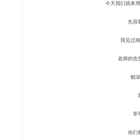
今天我们就来
先容
我见过
老师的负
都
莘
你们