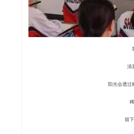
清
阳光会透过
留