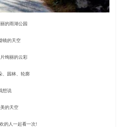
美丽的雨湖公园
滤镜的天空
一片绚丽的云彩
朵、园林、轮廓
我想说
么美的天空
欢的人一起看一次!