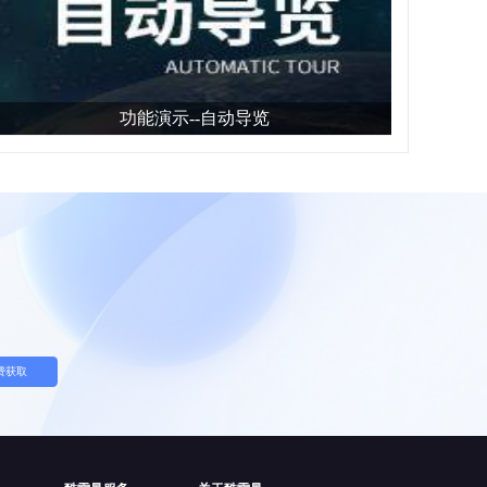
功能演示--自动导览
费获取