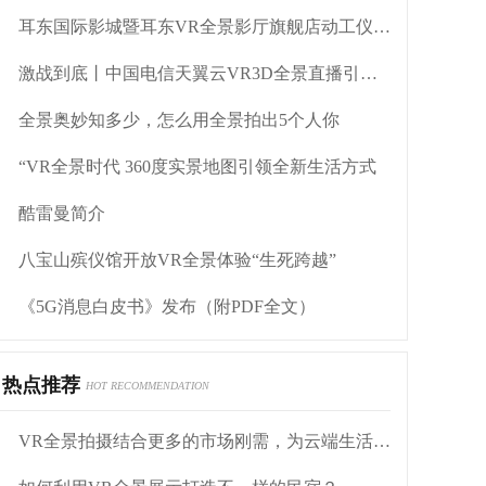
耳东国际影城暨耳东VR全景影厅旗舰店动工仪式盛大举行
激战到底丨中国电信天翼云VR3D全景直播引燃拳击热火
全景奥妙知多少，怎么用全景拍出5个人你
“VR全景时代 360度实景地图引领全新生活方式
酷雷曼简介
八宝山殡仪馆开放VR全景体验“生死跨越”
《5G消息白皮书》发布（附PDF全文）
热点推荐
HOT RECOMMENDATION
VR全景拍摄结合更多的市场刚需，为云端生活赋能