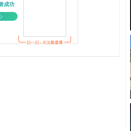
者成功
心