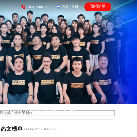
预约演示
登录
/
注册
18516908881
酷雷曼在线全景制作
热文榜单
POPULAR ARTICLA LIST