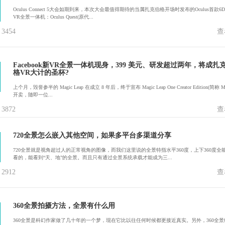
Oculus Connect 5大会如期到来，本次大会最值得期待的当属扎克伯格开场时发布的Oculus首款6D
VR全景一体机：Oculus Quest(原代...
454
查
Facebook新VR全景一体机现身，399 美元、研发超过两年，将成扎
格VR大计的圣杯?
上个月，毁誉参半的 Magic Leap 在成立 8 年后，终于宣布 Magic Leap One Creator Edition(简称 M
开卖，随即一位...
872
查
720全景怎么嵌入其他空间，如果多平台多渠道分享
720全景就是视角超过人的正常视角的图像，而我们这里说的全景特指水平360度，上下360度全
看的，能看到“天、地”的全景。而且只有通过全景系统承载才能成为三...
912
查
360全景拍摄方法，全景有什么用
360全景是科幻作家做了几十年的一个梦，现在它比以往任何时候都更接近真实。另外，360全景