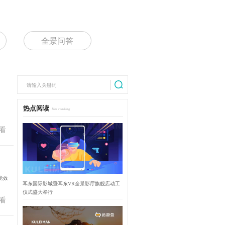
全景问答
热点阅读
Hot reading
看
觉效
耳东国际影城暨耳东VR全景影厅旗舰店动工
仪式盛大举行
看