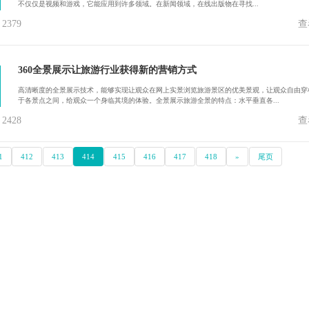
不仅仅是视频和游戏，它能应用到许多领域。在新闻领域，在线出版物在寻找...
379
查
360全景展示让旅游行业获得新的营销方式
高清晰度的全景展示技术，能够实现让观众在网上实景浏览旅游景区的优美景观，让观众自由穿
于各景点之间，给观众一个身临其境的体验。全景展示旅游全景的特点：水平垂直各...
428
查
1
412
413
414
415
416
417
418
»
尾页