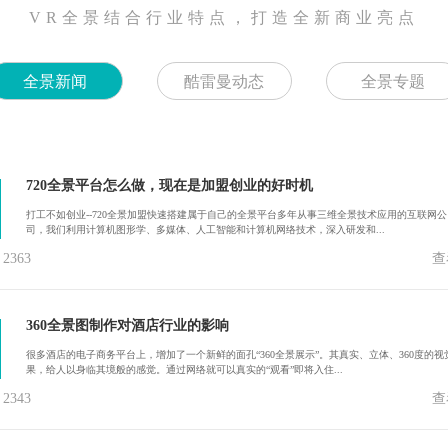
VR全景结合行业特点，打造全新商业亮点
全景新闻
酷雷曼动态
全景专题
720全景平台怎么做，现在是加盟创业的好时机
打工不如创业--720全景加盟快速搭建属于自己的全景平台多年从事三维全景技术应用的互联网公
司，我们利用计算机图形学、多媒体、人工智能和计算机网络技术，深入研发和...
363
查
360全景图制作对酒店行业的影响
很多酒店的电子商务平台上，增加了一个新鲜的面孔“360全景展示”。其真实、立体、360度的视
果，给人以身临其境般的感觉。通过网络就可以真实的“观看”即将入住...
343
查