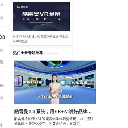
oF
看
对话VR&AR行业大咖 聚焦2018亚洲VR全景
克伯
&AR博览会
L1)
热门全景专题推荐
Partner column
看
能观
看
酷雷曼 5.0 系统，用VR+AI讲好品牌故事
酷雷曼 5.0 VR+AI 智能营销系统强势登场，以「沉浸
式体验 × 智能化交互」的黄金组合，重新定...
绝