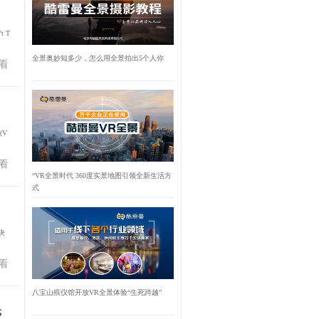
 T
全景奥妙知多少，怎么用全景拍出5个人你
看
(V
看
“VR全景时代 360度实景地图引领全新生活方
式
决
看
八宝山殡仪馆开放VR全景体验“生死跨越”
元