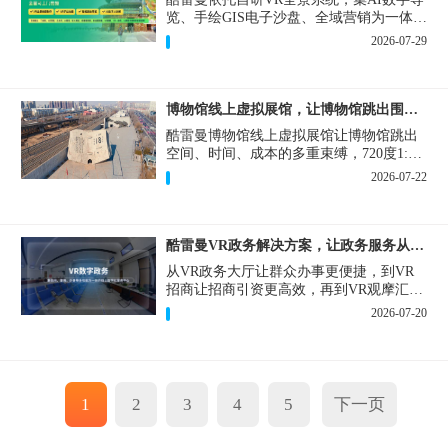
览、手绘GIS电子沙盘、全域营销为一体，
打造从VR全景拍摄制作到成熟VR云游落
2026-07-29
地案例。
博物馆线上虚拟展馆，让博物馆跳出围墙让历史随处可及
酷雷曼博物馆线上虚拟展馆让博物馆跳出
空间、时间、成本的多重束缚，720度1:1
实景复刻的VR数字展厅，已经成为博物馆
2026-07-22
数字化刚需新基建。
酷雷曼VR政务解决方案，让政务服务从“看得见”开始
从VR政务大厅让群众办事更便捷，到VR
招商让招商引资更高效，再到VR观摩汇报
让政务成果更直观，酷雷曼VR政务解决方
2026-07-20
案，解锁政务服务新体验，让服务从“看得
见”开始，向“更优质”迈进！
1
2
3
4
5
下一页