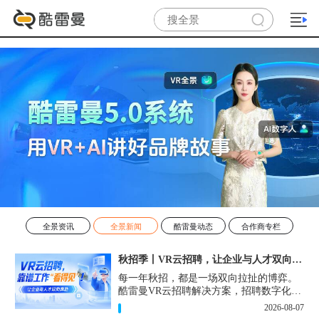
全景资讯
全景新闻
酷雷曼动态
合作商专栏
秋招季丨VR云招聘，让企业与人才双向奔赴！
每一年秋招，都是一场双向拉扯的博弈。
酷雷曼VR云招聘解决方案，招聘数字化的
实用工具，告别“信息博弈”，真正实现企
2026-08-07
业与人才双向奔赴。