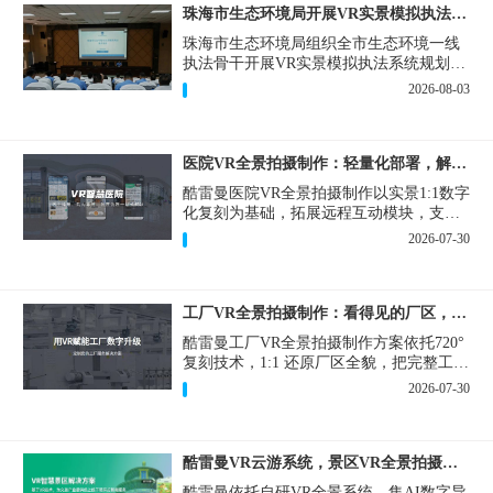
珠海市生态环境局开展VR实景模拟执法专题培训
珠海市生态环境局组织全市生态环境一线
执法骨干开展VR实景模拟执法系统规划建
设和教学培训，持续推进科技赋能生态环
2026-08-03
境执法，夯实队伍办案“基本功”。
医院VR全景拍摄制作：轻量化部署，解决医患真实痛点
酷雷曼医院VR全景拍摄制作以实景1:1数字
化复刻为基础，拓展远程互动模块，支持
定制，轻量化搭建部署，可挂载在公众
2026-07-30
号、官网等线上平台。
工厂VR全景拍摄制作：看得见的厂区，省下来的成本
酷雷曼工厂VR全景拍摄制作方案依托720°
复刻技术，1:1 还原厂区全貌，把完整工厂
搬进手机、电脑大屏，既是工厂对外拓客
2026-07-30
的数字化名片，也是内部管理、人员培训
的轻量化工具，实实在在解决工厂经营过
程中的多个痛点。
酷雷曼VR云游系统，景区VR全景拍摄制作一站式落地
酷雷曼依托自研VR全景系统，集AI数字导