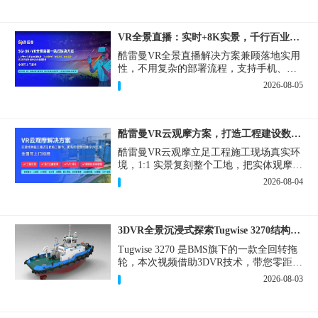
VR全景直播：实时+8K实景，千行百业的数字化利器
酷雷曼VR全景直播解决方案兼顾落地实用
性，不用复杂的部署流程，支持手机、网
页多端访问，解决各行各业 “看得见、信
2026-08-05
得过、降成本、提转化” 的实际难题。
酷雷曼VR云观摩方案，打造工程建设数字化观摩新范式
酷雷曼VR云观摩立足工程施工现场真实环
境，1:1 实景复刻整个工地，把实体观摩会
完整搬到云端线上，兼顾线下实体观摩与
2026-08-04
线上云观摩双重需求，为施工单位、建设
方、监理、监管部门提供一套接地气、可
落地的数字化观摩解决方案。
3DVR全景沉浸式探索Tugwise 3270结构一览
Tugwise 3270 是BMS旗下的一款全回转拖
轮，本次视频借助3DVR技术，带您零距离
透视这艘拖轮的内外构造，沉浸式探索每
2026-08-03
一处细节。