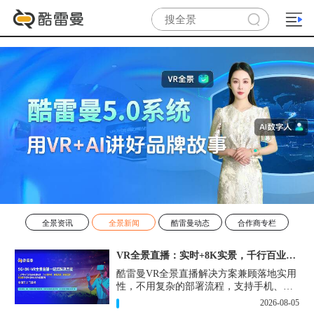
全景资讯
全景新闻
酷雷曼动态
合作商专栏
VR全景直播：实时+8K实景，千行百业的数字化利器
酷雷曼VR全景直播解决方案兼顾落地实用
性，不用复杂的部署流程，支持手机、网
页多端访问，解决各行各业 “看得见、信
2026-08-05
得过、降成本、提转化” 的实际难题。