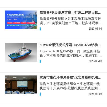
酷雷曼VR云观摩方案，打造工程建设数字化观摩新范式
酷雷曼VR云观摩立足工程施工现场真实环
境，1:1 实景复刻整个工地，把实体观摩会
完整搬到云端线上，兼顾线下实体观摩与
2026-08-04
线上云观摩双重需求，为施工单位、建设
方、监理、监管部门提供一套接地气、可
落地的数字化观摩解决方案。
3DVR全景沉浸式探索Tugwise 3270结构一览
Tugwise 3270 是BMS旗下的一款全回转拖
轮，本次视频借助3DVR技术，带您零距离
透视这艘拖轮的内外构造，沉浸式探索每
2026-08-03
一处细节。
珠海市生态环境局开展VR实景模拟执法专题培训
珠海市生态环境局组织全市生态环境一线
执法骨干开展VR实景模拟执法系统规划建
设和教学培训，持续推进科技赋能生态环
2026-08-03
境执法，夯实队伍办案“基本功”。