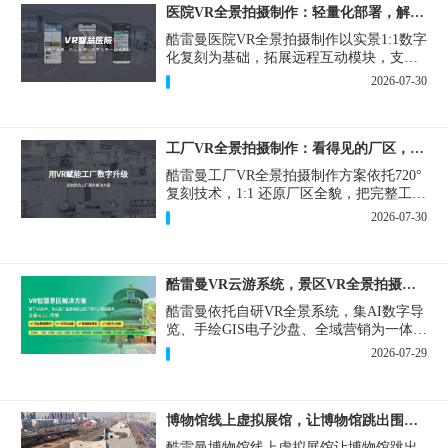
医院VR全景拍摄制作：轻量化部署，解决医患真实痛点
酷雷曼医院VR全景拍摄制作以实景1:1数字
化复刻为基础，拓展远程互动模块，支持
定制，轻量化搭建部署，可挂载在公众
2026-07-30
号、官网等线上平台。
工厂VR全景拍摄制作：看得见的厂区，省下来的成本
酷雷曼工厂VR全景拍摄制作方案依托720°
复刻技术，1:1 还原厂区全貌，把完整工厂
搬进手机、电脑大屏，既是工厂对外拓客
2026-07-30
的数字化名片，也是内部管理、人员培训
的轻量化工具，实实在在解决工厂经营过
程中的多个痛点。
酷雷曼VR云游系统，景区VR全景拍摄制作一站式落地
酷雷曼依托自研VR全景系统，集AI数字导
览、手绘GIS电子沙盘、全域营销为一体，
打造从VR全景拍摄制作到成熟VR云游落
2026-07-29
地案例。
博物馆线上虚拟展馆，让博物馆跳出围墙让历史随处可及
酷雷曼博物馆线上虚拟展馆让博物馆跳出