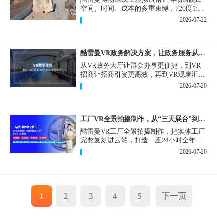
空间、时间、成本的多重束缚，720度1:1
实景复刻的VR数字展厅，已经成为博物馆
2026-07-22
数字化刚需新基建。
酷雷曼VR政务解决方案，让政务服务从“看得见”开始
从VR政务大厅让群众办事更便捷，到VR
招商让招商引资更高效，再到VR观摩汇报
让政务成果更直观，酷雷曼VR政务解决方
2026-07-20
案，解锁政务服务新体验，让服务从“看得
见”开始，向“更优质”迈进！
工厂VR全景拍摄制作，从“三天展台”到“全时在线”
酷雷曼VR工厂全景拍摄制作，把实体工厂
完整复刻进云端，打造一座24小时全年无
休、不限面积、不限展品的线上展厅，改
2026-07-20
写工厂营销获客模式。
1
2
3
4
5
下一页