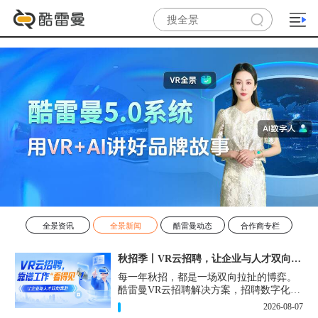
全景资讯
全景新闻
酷雷曼动态
合作商专栏
秋招季丨VR云招聘，让企业与人才双向奔赴！
每一年秋招，都是一场双向拉扯的博弈。
酷雷曼VR云招聘解决方案，招聘数字化的
实用工具，告别“信息博弈”，真正实现企
2026-08-07
业与人才双向奔赴。