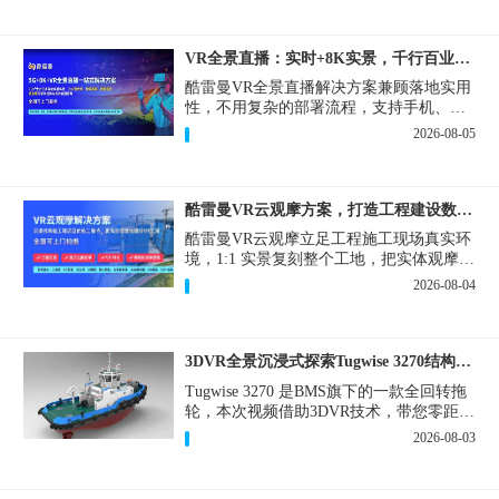
VR全景直播：实时+8K实景，千行百业的数字化利器
酷雷曼VR全景直播解决方案兼顾落地实用
性，不用复杂的部署流程，支持手机、网
页多端访问，解决各行各业 “看得见、信
2026-08-05
得过、降成本、提转化” 的实际难题。
酷雷曼VR云观摩方案，打造工程建设数字化观摩新范式
酷雷曼VR云观摩立足工程施工现场真实环
境，1:1 实景复刻整个工地，把实体观摩会
完整搬到云端线上，兼顾线下实体观摩与
2026-08-04
线上云观摩双重需求，为施工单位、建设
方、监理、监管部门提供一套接地气、可
落地的数字化观摩解决方案。
3DVR全景沉浸式探索Tugwise 3270结构一览
Tugwise 3270 是BMS旗下的一款全回转拖
轮，本次视频借助3DVR技术，带您零距离
透视这艘拖轮的内外构造，沉浸式探索每
2026-08-03
一处细节。