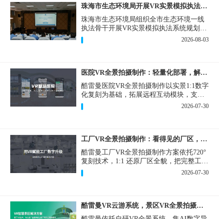
珠海市生态环境局开展VR实景模拟执法专题培训
珠海市生态环境局组织全市生态环境一线
执法骨干开展VR实景模拟执法系统规划建
设和教学培训，持续推进科技赋能生态环
2026-08-03
境执法，夯实队伍办案“基本功”。
医院VR全景拍摄制作：轻量化部署，解决医患真实痛点
酷雷曼医院VR全景拍摄制作以实景1:1数字
化复刻为基础，拓展远程互动模块，支持
定制，轻量化搭建部署，可挂载在公众
2026-07-30
号、官网等线上平台。
工厂VR全景拍摄制作：看得见的厂区，省下来的成本
酷雷曼工厂VR全景拍摄制作方案依托720°
复刻技术，1:1 还原厂区全貌，把完整工厂
搬进手机、电脑大屏，既是工厂对外拓客
2026-07-30
的数字化名片，也是内部管理、人员培训
的轻量化工具，实实在在解决工厂经营过
程中的多个痛点。
酷雷曼VR云游系统，景区VR全景拍摄制作一站式落地
酷雷曼依托自研VR全景系统，集AI数字导