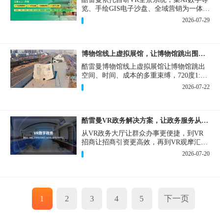
览、手绘GIS电子沙盘、全域营销为一体，
打造从VR全景拍摄制作到成熟VR云游落
2026-07-29
地案例。
博物馆线上虚拟展馆，让博物馆跳出围墙让历史随处可及
酷雷曼博物馆线上虚拟展馆让博物馆跳出
空间、时间、成本的多重束缚，720度1:1
实景复刻的VR数字展厅，已经成为博物馆
2026-07-22
数字化刚需新基建。
酷雷曼VR政务解决方案，让政务服务从“看得见”开始
从VR政务大厅让群众办事更便捷，到VR
招商让招商引资更高效，再到VR观摩汇报
让政务成果更直观，酷雷曼VR政务解决方
2026-07-20
案，解锁政务服务新体验，让服务从“看得
见”开始，向“更优质”迈进！
1
2
3
4
5
下一页