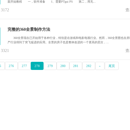
面开始教程 一，软件准备 1、需要PTgui PS 第二，用无...
172
查
完整的360全景制作方法
360全景现在已开始用于各种行业，特别是在游戏和电影电视行业。然而，360全景图也在房
产行业得到了突飞猛进的应用。全景的房子也是整体改进的一个更高的层次，...
321
查
5
276
277
278
279
280
281
282
»
尾页