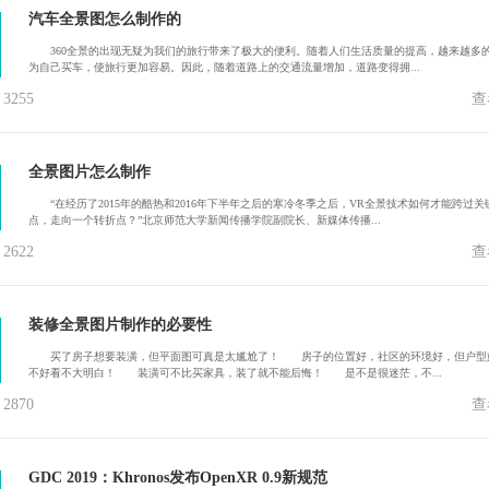
汽车全景图怎么制作的
360全景的出现无疑为我们的旅行带来了极大的便利。随着人们生活质量的提高，越来越多
为自己买车，使旅行更加容易。因此，随着道路上的交通流量增加，道路变得拥...
255
查
全景图片怎么制作
“在经历了2015年的酷热和2016年下半年之后的寒冷冬季之后，VR全景技术如何才能跨过关
点，走向一个转折点？”北京师范大学新闻传播学院副院长、新媒体传播...
622
查
装修全景图片制作的必要性
买了房子想要装潢，但平面图可真是太尴尬了！ 房子的位置好，社区的环境好，但户型
不好看不大明白！ 装潢可不比买家具，装了就不能后悔！ 是不是很迷茫，不...
870
查
GDC 2019：Khronos发布OpenXR 0.9新规范