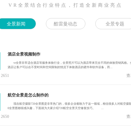
VR全景结合行业特点，打造全新商业亮点
全景新闻
酷雷曼动态
全景专题
酒店全景视频制作
vr全景非常适合酒店等服务体验行业，全景照片可以为酒店带来完全不同的体验营销风格。
酒店让客户可以在不受时间和空间限制的情况下体验酒店的硬件和软件设备，而...
651
查
航空全景是怎么制作的
现在航空摄影720全景图是非常热门的，很多企业都致力于这一领域，相信很多人对航空摄影
0全景图都很感兴趣，下面就为大家介绍720航空全景天空修复技巧。 ...
650
查