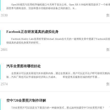
OpenXR规范与应用程序编程接口今天终于首次公布。Open XR 0.90临时规范提供了一个标
拟世界与拥有追踪、渲染和显示功能的移动设备之间的接口。K...
530
查
Facebook正在研发逼真的虚拟化身
Facebook Reality Labs首席科学家Michael Abrash在今天的一篇博客文章中透露了Facebook目
绕逼真的虚拟化身展开的研究...
801
查
汽车全景图有哪些好处
全景展示可以真实再现汽车外观和内饰，通过全景展示，用户可以足不出户即可获得完整的
验，汽车厂商也可以节省很多经济和人力成本。 即使是售后服务区域的维护手册...
574
查
空中720全景照片制作详解
720全景照片可以说是当下最流行的一种媒体形式，那么如何拍摄空中720全景照片呢？ 