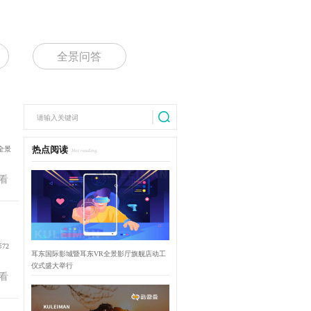
全景问答
全景
热点阅读
Hot reading
看
72
耳东国际影城暨耳东VR全景影厅旗舰店动工
仪式盛大举行
看