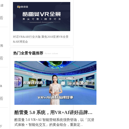
准虚
看
对话VR&AR行业大咖 聚焦2018亚洲VR全景
&AR博览会
前围
热门全景专题推荐
Partner column
看
体
看
酷雷曼 5.0 系统，用VR+AI讲好品牌故事
酷雷曼 5.0 VR+AI 智能营销系统强势登场，以「沉浸
式体验 × 智能化交互」的黄金组合，重新定...
下