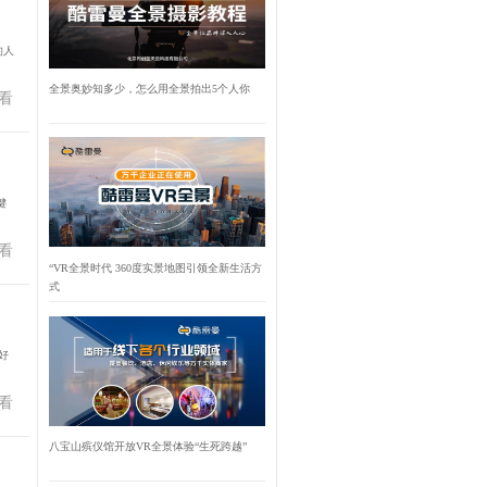
的人
全景奥妙知多少，怎么用全景拍出5个人你
看
键
看
“VR全景时代 360度实景地图引领全新生活方
式
好
看
八宝山殡仪馆开放VR全景体验“生死跨越”