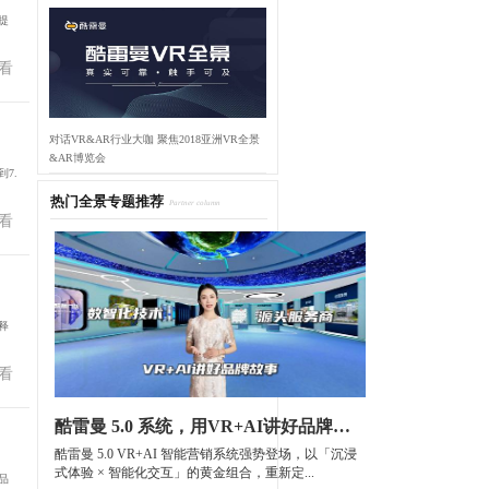
提
看
对话VR&AR行业大咖 聚焦2018亚洲VR全景
&AR博览会
7.
热门全景专题推荐
Partner column
看
释
看
酷雷曼 5.0 系统，用VR+AI讲好品牌故事
酷雷曼 5.0 VR+AI 智能营销系统强势登场，以「沉浸
式体验 × 智能化交互」的黄金组合，重新定...
品