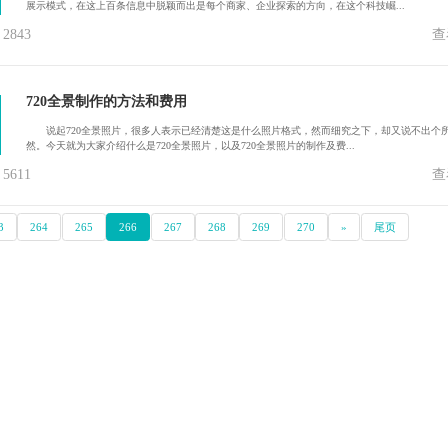
展示模式，在这上百条信息中脱颖而出是每个商家、企业探索的方向，在这个科技崛...
843
查
720全景制作的方法和费用
说起720全景照片，很多人表示已经清楚这是什么照片格式，然而细究之下，却又说不出个
然。今天就为大家介绍什么是720全景照片，以及720全景照片的制作及费...
611
查
3
264
265
266
267
268
269
270
»
尾页