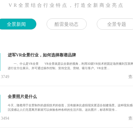
VR全景结合行业特点，打造全新商业亮点
全景新闻
酷雷曼动态
全景专题
进军VR全景行业，如何选择靠谱品牌
一、什么是VR全景 VR全景就是以全新的视角，利用3D跟VR技术把固定场所搬到互联
进行全方位展示。并可通过操作控制、宣传交流、营销、吸引客户。VR全景...
749
查
全景照片是什么
今天，随着用于全景制作的虚拟技术的创造，没有媒体比虚拟现实更适合创建场景。这种现实感
沉浸感让人们无需离开家就可以体验各种各样的生活片段。这比图片，标语和宣传...
494
查