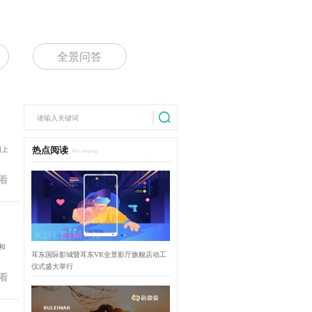
全景问答
网上
热点阅读
Hot reading
看
和
耳东国际影城暨耳东VR全景影厅旗舰店动工
仪式盛大举行
看