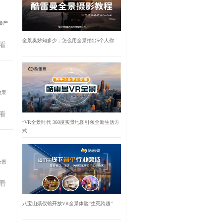
摄产
全景奥妙知多少，怎么用全景拍出5个人你
看
效果
看
“VR全景时代 360度实景地图引领全新生活方
式
全景
看
八宝山殡仪馆开放VR全景体验“生死跨越”