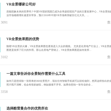
VR全景哪家公司好
您能想象未来的世界吗？中国VR现状我国已成为全球虚拟现实产业的主要发展中心，VR全景拍
业市场规模增长速度非常快，预计2018年中国VR市场将突破百亿元大关。...
091
查
VR全景效果图的优势
随着VR全景的火爆，VR全景效果图也逐渐进入大众的视线。 尤其是在房地产行业上，VR全景
图更是发挥了巨大的作用。那么在房地产营销上，VR全景效果图是如何发挥...
102
查
一篇文章告诉你全景制作需要什么工具
如何只是想排除一张简单的360全景照片，现在任何智能手机就可以轻松做到，然而这样拍出的
照片既不清晰，也会有很多缺陷，例如接缝不齐等。如果你想拍一张专业的全...
358
查
选择酷雷曼合作的优势所在