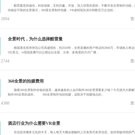
酷雷曼坚持诚信，科技创新，互利共赢，开放，深入培育的原则，不断开发全景制作功能，
供稳定可靠的全景展示，360度全景制作拍摄，VR虚拟现实演示和数百万企业的...
894
查
全景时代，为什么选择酷雷曼
根据著名投资资讯公司高盛报告，到2020年，全景直播的用户将达到2800万，市场收入将达到
5亿美元。vr现场直播可以让观众以全面、立体、多角度的方式广播...
744
查
360全景的拍摄费用
随着360全景制作价格的提高，越来越多的人会问制作360全景需要多少钱？今天就为大家解
制作360全景的成本。 360全景制作包括拍摄，这取决于拍摄地点的...
388
查
酒店行业为什么需要VR全景
在信息传播多元化的今天，每人每天大概会接触到上百条形式各异信息。如何突破传统的产