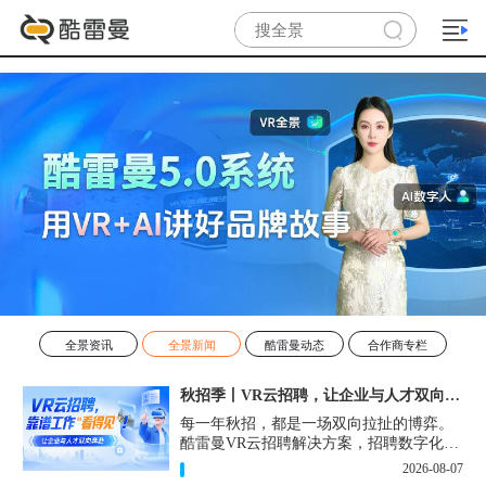
全景资讯
全景新闻
酷雷曼动态
合作商专栏
秋招季丨VR云招聘，让企业与人才双向奔赴！
每一年秋招，都是一场双向拉扯的博弈。
酷雷曼VR云招聘解决方案，招聘数字化的
实用工具，告别“信息博弈”，真正实现企
2026-08-07
业与人才双向奔赴。