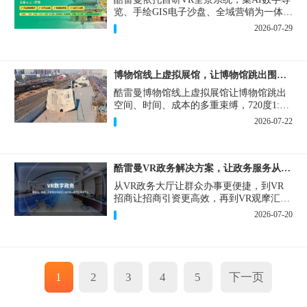
览、手绘GIS电子沙盘、全域营销为一体，
打造从VR全景拍摄制作到成熟VR云游落
2026-07-29
地案例。
博物馆线上虚拟展馆，让博物馆跳出围墙让历史随处可及
酷雷曼博物馆线上虚拟展馆让博物馆跳出
空间、时间、成本的多重束缚，720度1:1
实景复刻的VR数字展厅，已经成为博物馆
2026-07-22
数字化刚需新基建。
酷雷曼VR政务解决方案，让政务服务从“看得见”开始
从VR政务大厅让群众办事更便捷，到VR
招商让招商引资更高效，再到VR观摩汇报
让政务成果更直观，酷雷曼VR政务解决方
2026-07-20
案，解锁政务服务新体验，让服务从“看得
见”开始，向“更优质”迈进！
1
2
3
4
5
下一页