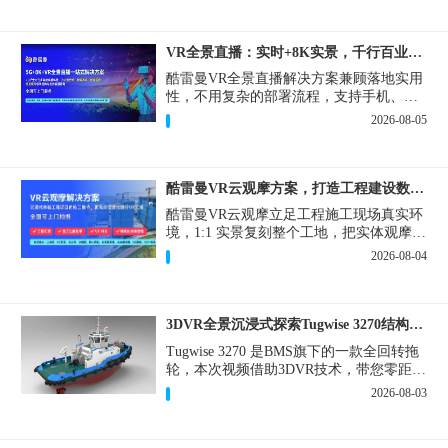
VR全景直播：实时+8K实景，千行百业的数字化利器
酷雷曼VR全景直播解决方案兼顾落地实用
性，不用复杂的部署流程，支持手机、网
页多端访问，解决各行各业 “看得见、信
2026-08-05
得过、降成本、提转化” 的实际难题。
酷雷曼VR云观摩方案，打造工程建设数字化观摩新范式
酷雷曼VR云观摩立足工程施工现场真实环
境，1:1 实景复刻整个工地，把实体观摩会
完整搬到云端线上，兼顾线下实体观摩与
2026-08-04
线上云观摩双重需求，为施工单位、建设
方、监理、监管部门提供一套接地气、可
落地的数字化观摩解决方案。
3DVR全景沉浸式探索Tugwise 3270结构一览
Tugwise 3270 是BMS旗下的一款全回转拖
轮，本次视频借助3DVR技术，带您零距离
透视这艘拖轮的内外构造，沉浸式探索每
2026-08-03
一处细节。