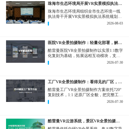
珠海市生态环境局开展VR实景模拟执法专题培训
珠海市生态环境局组织全市生态环境一线
执法骨干开展VR实景模拟执法系统规划建
设和教学培训，持续推进科技赋能生态环
2026-08-03
境执法，夯实队伍办案“基本功”。
医院VR全景拍摄制作：轻量化部署，解决医患真实痛点
酷雷曼医院VR全景拍摄制作以实景1:1数字
化复刻为基础，拓展远程互动模块，支持
定制，轻量化搭建部署，可挂载在公众
2026-07-30
号、官网等线上平台。
工厂VR全景拍摄制作：看得见的厂区，省下来的成本
酷雷曼工厂VR全景拍摄制作方案依托720°
复刻技术，1:1 还原厂区全貌，把完整工厂
搬进手机、电脑大屏，既是工厂对外拓客
2026-07-30
的数字化名片，也是内部管理、人员培训
的轻量化工具，实实在在解决工厂经营过
程中的多个痛点。
酷雷曼VR云游系统，景区VR全景拍摄制作一站式落地
酷雷曼依托自研VR全景系统，集AI数字导