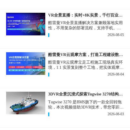
VR全景直播：实时+8K实景，千行百业的数字化利器
酷雷曼VR全景直播解决方案兼顾落地实用
性，不用复杂的部署流程，支持手机、网
页多端访问，解决各行各业 “看得见、信
2026-08-05
得过、降成本、提转化” 的实际难题。
酷雷曼VR云观摩方案，打造工程建设数字化观摩新范式
酷雷曼VR云观摩立足工程施工现场真实环
境，1:1 实景复刻整个工地，把实体观摩会
完整搬到云端线上，兼顾线下实体观摩与
2026-08-04
线上云观摩双重需求，为施工单位、建设
方、监理、监管部门提供一套接地气、可
落地的数字化观摩解决方案。
3DVR全景沉浸式探索Tugwise 3270结构一览
Tugwise 3270 是BMS旗下的一款全回转拖
轮，本次视频借助3DVR技术，带您零距离
透视这艘拖轮的内外构造，沉浸式探索每
2026-08-03
一处细节。