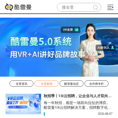
全景资讯
全景新闻
酷雷曼动态
合作商专栏
秋招季丨VR云招聘，让企业与人才双向奔赴！
每一年秋招，都是一场双向拉扯的博弈。
酷雷曼VR云招聘解决方案，招聘数字化的
实用工具，告别“信息博弈”，真正实现企
2026-08-07
业与人才双向奔赴。