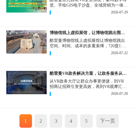
览、手绘GIS电子沙盘、全域营销为一体，
打造从VR全景拍摄制作到成熟VR云游落
2026-07-29
地案例。
博物馆线上虚拟展馆，让博物馆跳出围墙让历史随处可及
酷雷曼博物馆线上虚拟展馆让博物馆跳出
空间、时间、成本的多重束缚，720度1:1
实景复刻的VR数字展厅，已经成为博物馆
2026-07-22
数字化刚需新基建。
酷雷曼VR政务解决方案，让政务服务从“看得见”开始
从VR政务大厅让群众办事更便捷，到VR
招商让招商引资更高效，再到VR观摩汇报
让政务成果更直观，酷雷曼VR政务解决方
2026-07-20
案，解锁政务服务新体验，让服务从“看得
见”开始，向“更优质”迈进！
1
2
3
4
5
下一页