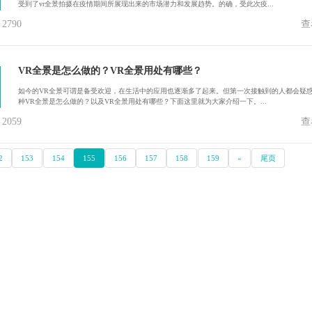
受到了vr全景拍摄在疫情期间所展现出来的市场潜力和发展趋势。的确，受此次疫...
790
查
VR全景是怎么做的？VR全景用处有哪些？
如今的VR全景可谓是备受欢迎，在生活中的应用也逐渐多了起来。但第一次接触到的人都会疑
种VR全景是怎么做的？以及VR全景用处有哪些？下面这里就为大家介绍一下。...
059
查
2
153
154
155
156
157
158
159
»
尾页