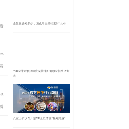
全景奥妙知多少，怎么用全景拍出5个人你
看
际电
看
“VR全景时代 360度实景地图引领全新生活方
式
现使
看
八宝山殡仪馆开放VR全景体验“生死跨越”