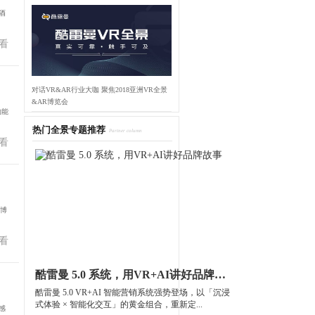
酒
看
对话VR&AR行业大咖 聚焦2018亚洲VR全景
&AR博览会
的能
热门全景专题推荐
Partner column
看
州博
看
酷雷曼 5.0 系统，用VR+AI讲好品牌故事
酷雷曼 5.0 VR+AI 智能营销系统强势登场，以「沉浸
式体验 × 智能化交互」的黄金组合，重新定...
感