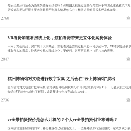
每次出差旅行还会为酒店的选择而烦恼吗？传统图文视频过度美化与实际不符怎么避免被坑？对
店设施和周边环境有要求但是看不到真实情况怎么办？相信这些问题很多经常出差旅...
760
查
VR看房加速看房线上化，航拍看房带来更立体化购房体验
不同于其他商品，房产属于大宗商品，实地看房是交易过程中必不可少的环节。VR看房是否真
够取代实地看房，让房产交易实现线上化，更便利、甚至更容易？（图片与内容无...
847
查
杭州博物馆对文物进行数字采集 之后会在“云上博物馆”展出
图为杭博对文物进行数字采集 杭博供图 中新网杭州8月11日电(江杨烨)8月11日，记者从浙江杭
物馆(以下简称“杭博”)了解到，该馆预计今年将完成对1100多...
736
查
vr全景拍摄报价是怎么计算的？个人vr全景拍摄创业靠谱吗？
国内疫情逐渐解除的同时，各行各业都已经逐渐复工。一些身处摄影行业的朋友一定或多或少的