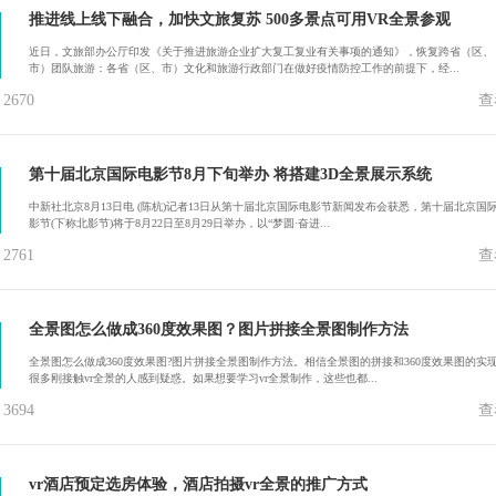
推进线上线下融合，加快文旅复苏 500多景点可用VR全景参观
近日，文旅部办公厅印发《关于推进旅游企业扩大复工复业有关事项的通知》，恢复跨省（区、
市）团队旅游：各省（区、市）文化和旅游行政部门在做好疫情防控工作的前提下，经...
670
查
第十届北京国际电影节8月下旬举办 将搭建3D全景展示系统
中新社北京8月13日电 (陈杭)记者13日从第十届北京国际电影节新闻发布会获悉，第十届北京国
影节(下称北影节)将于8月22日至8月29日举办，以“梦圆·奋进...
761
查
全景图怎么做成360度效果图？图片拼接全景图制作方法
全景图怎么做成360度效果图?图片拼接全景图制作方法。相信全景图的拼接和360度效果图的实
很多刚接触vr全景的人感到疑惑。如果想要学习vr全景制作，这些也都...
694
查
vr酒店预定选房体验，酒店拍摄vr全景的推广方式