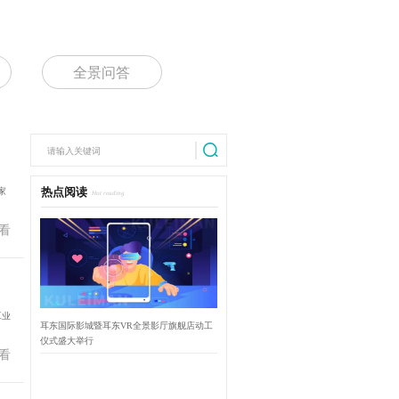
全景问答
家
热点阅读
Hot reading
看
工业
耳东国际影城暨耳东VR全景影厅旗舰店动工
仪式盛大举行
看