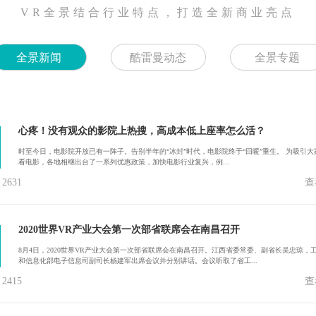
VR全景结合行业特点，打造全新商业亮点
全景新闻
酷雷曼动态
全景专题
心疼！没有观众的影院上热搜，高成本低上座率怎么活？
时至今日，电影院开放已有一阵子。告别半年的“冰封”时代，电影院终于“回暖”重生。 为吸引大
看电影，各地相继出台了一系列优惠政策，加快电影行业复兴，例...
631
查
2020世界VR产业大会第一次部省联席会在南昌召开
8月4日，2020世界VR产业大会第一次部省联席会在南昌召开。江西省委常委、副省长吴忠琼，
和信息化部电子信息司副司长杨建军出席会议并分别讲话。会议听取了省工...
415
查