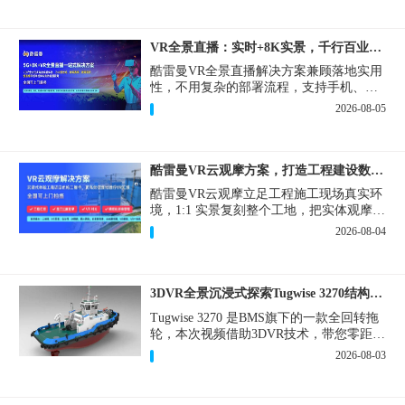
VR全景直播：实时+8K实景，千行百业的数字化利器
酷雷曼VR全景直播解决方案兼顾落地实用
性，不用复杂的部署流程，支持手机、网
页多端访问，解决各行各业 “看得见、信
2026-08-05
得过、降成本、提转化” 的实际难题。
酷雷曼VR云观摩方案，打造工程建设数字化观摩新范式
酷雷曼VR云观摩立足工程施工现场真实环
境，1:1 实景复刻整个工地，把实体观摩会
完整搬到云端线上，兼顾线下实体观摩与
2026-08-04
线上云观摩双重需求，为施工单位、建设
方、监理、监管部门提供一套接地气、可
落地的数字化观摩解决方案。
3DVR全景沉浸式探索Tugwise 3270结构一览
Tugwise 3270 是BMS旗下的一款全回转拖
轮，本次视频借助3DVR技术，带您零距离
透视这艘拖轮的内外构造，沉浸式探索每
2026-08-03
一处细节。