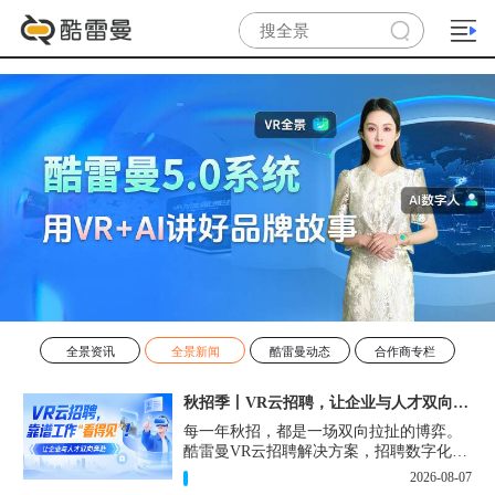
全景资讯
全景新闻
酷雷曼动态
合作商专栏
秋招季丨VR云招聘，让企业与人才双向奔赴！
每一年秋招，都是一场双向拉扯的博弈。
酷雷曼VR云招聘解决方案，招聘数字化的
实用工具，告别“信息博弈”，真正实现企
2026-08-07
业与人才双向奔赴。