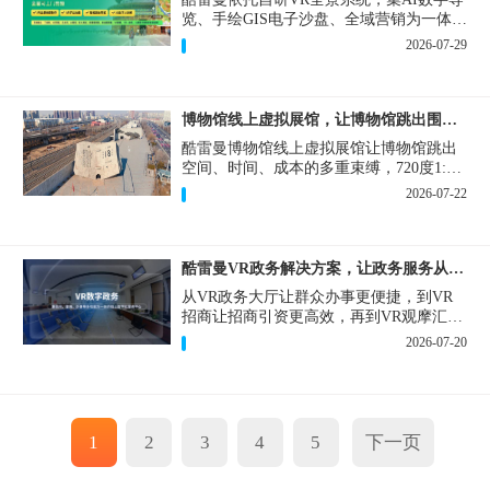
览、手绘GIS电子沙盘、全域营销为一体，
打造从VR全景拍摄制作到成熟VR云游落
2026-07-29
地案例。
博物馆线上虚拟展馆，让博物馆跳出围墙让历史随处可及
酷雷曼博物馆线上虚拟展馆让博物馆跳出
空间、时间、成本的多重束缚，720度1:1
实景复刻的VR数字展厅，已经成为博物馆
2026-07-22
数字化刚需新基建。
酷雷曼VR政务解决方案，让政务服务从“看得见”开始
从VR政务大厅让群众办事更便捷，到VR
招商让招商引资更高效，再到VR观摩汇报
让政务成果更直观，酷雷曼VR政务解决方
2026-07-20
案，解锁政务服务新体验，让服务从“看得
见”开始，向“更优质”迈进！
1
2
3
4
5
下一页