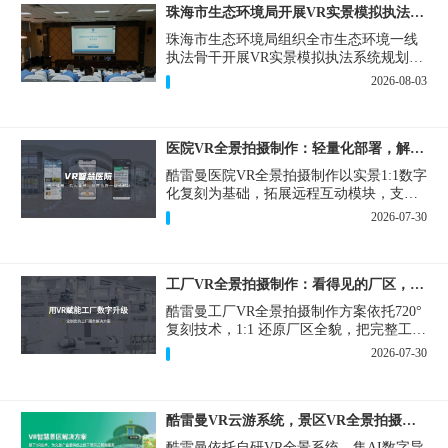
珠海市生态环境局开展VR实景模拟执法专题培训
珠海市生态环境局组织全市生态环境一线
执法骨干开展VR实景模拟执法系统规划建
设和教学培训，持续推进科技赋能生态环
2026-08-03
境执法，夯实队伍办案“基本功”。
医院VR全景拍摄制作：轻量化部署，解决医患真实痛点
酷雷曼医院VR全景拍摄制作以实景1:1数字
化复刻为基础，拓展远程互动模块，支持
定制，轻量化搭建部署，可挂载在公众
2026-07-30
号、官网等线上平台。
工厂VR全景拍摄制作：看得见的厂区，省下来的成本
酷雷曼工厂VR全景拍摄制作方案依托720°
复刻技术，1:1 还原厂区全貌，把完整工厂
搬进手机、电脑大屏，既是工厂对外拓客
2026-07-30
的数字化名片，也是内部管理、人员培训
的轻量化工具，实实在在解决工厂经营过
程中的多个痛点。
酷雷曼VR云游系统，景区VR全景拍摄制作一站式落地
酷雷曼依托自研VR全景系统，集AI数字导