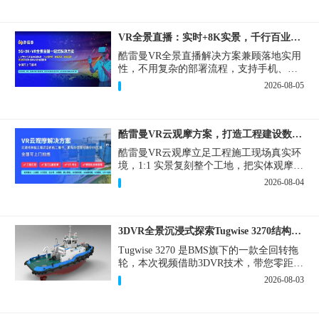
VR全景直播：实时+8K实景，千行百业的数字化利器
酷雷曼VR全景直播解决方案兼顾落地实用
性，不用复杂的部署流程，支持手机、网
页多端访问，解决各行各业 “看得见、信
2026-08-05
得过、降成本、提转化” 的实际难题。
酷雷曼VR云观摩方案，打造工程建设数字化观摩新范式
酷雷曼VR云观摩立足工程施工现场真实环
境，1:1 实景复刻整个工地，把实体观摩会
完整搬到云端线上，兼顾线下实体观摩与
2026-08-04
线上云观摩双重需求，为施工单位、建设
方、监理、监管部门提供一套接地气、可
落地的数字化观摩解决方案。
3DVR全景沉浸式探索Tugwise 3270结构一览
Tugwise 3270 是BMS旗下的一款全回转拖
轮，本次视频借助3DVR技术，带您零距离
透视这艘拖轮的内外构造，沉浸式探索每
2026-08-03
一处细节。