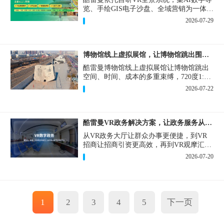
览、手绘GIS电子沙盘、全域营销为一体，
打造从VR全景拍摄制作到成熟VR云游落
2026-07-29
地案例。
博物馆线上虚拟展馆，让博物馆跳出围墙让历史随处可及
酷雷曼博物馆线上虚拟展馆让博物馆跳出
空间、时间、成本的多重束缚，720度1:1
实景复刻的VR数字展厅，已经成为博物馆
2026-07-22
数字化刚需新基建。
酷雷曼VR政务解决方案，让政务服务从“看得见”开始
从VR政务大厅让群众办事更便捷，到VR
招商让招商引资更高效，再到VR观摩汇报
让政务成果更直观，酷雷曼VR政务解决方
2026-07-20
案，解锁政务服务新体验，让服务从“看得
见”开始，向“更优质”迈进！
1
2
3
4
5
下一页