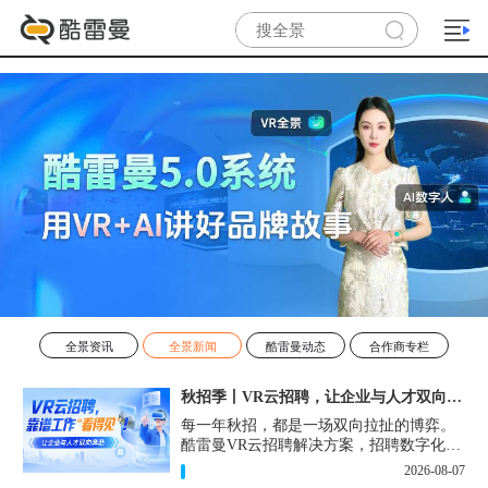
全景资讯
全景新闻
酷雷曼动态
合作商专栏
秋招季丨VR云招聘，让企业与人才双向奔赴！
每一年秋招，都是一场双向拉扯的博弈。
酷雷曼VR云招聘解决方案，招聘数字化的
实用工具，告别“信息博弈”，真正实现企
2026-08-07
业与人才双向奔赴。