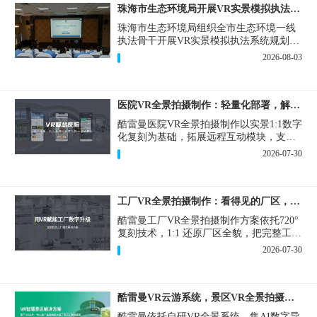
珠海市生态环境局开展VR实景模拟执法专题培训
珠海市生态环境局组织全市生态环境一线
执法骨干开展VR实景模拟执法系统规划建
设和教学培训，持续推进科技赋能生态环
2026-08-03
境执法，夯实队伍办案“基本功”。
医院VR全景拍摄制作：轻量化部署，解决医患真实痛点
酷雷曼医院VR全景拍摄制作以实景1:1数字
化复刻为基础，拓展远程互动模块，支持
定制，轻量化搭建部署，可挂载在公众
2026-07-30
号、官网等线上平台。
工厂VR全景拍摄制作：看得见的厂区，省下来的成本
酷雷曼工厂VR全景拍摄制作方案依托720°
复刻技术，1:1 还原厂区全貌，把完整工厂
搬进手机、电脑大屏，既是工厂对外拓客
2026-07-30
的数字化名片，也是内部管理、人员培训
的轻量化工具，实实在在解决工厂经营过
程中的多个痛点。
酷雷曼VR云游系统，景区VR全景拍摄制作一站式落地
酷雷曼依托自研VR全景系统，集AI数字导