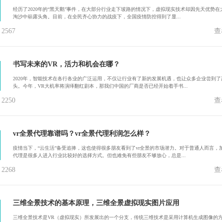
经历了2020年的“黑天鹅”事件，在大部分行业走下坡路的情况下，虚拟现实技术却因先天优势在
淘沙中崭露头角。目前，在全民齐心协力的战疫下，全国疫情防控得到了显...
567
查
书写未来的VR，活力和机会在哪？
2020年，智能技术在各行各业的广泛运用，不仅让行业有了新的发展机遇，也让众多企业尝到了
头。今年，VR大机率将演绎翻红剧本，那我们中国的厂商是否已经开始着手书...
250
查
vr全景代理靠谱吗？vr全景代理利润怎么样？
疫情当下，“云生活”备受追捧，这也使得很多朋友看到了vr全景的市场潜力。对于普通人而言，
代理是很多人进入行业比较好的选择方式。但也难免有些朋友不够放心，总是...
268
查
三维全景技术的基本原理，三维全景虚拟现实图片应用
三维全景技术是VR（虚拟现实）所发展出的一个分支，传统三维技术是采用计算机生成图像的