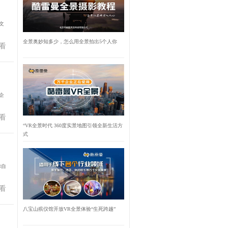
文
全景奥妙知多少，怎么用全景拍出5个人你
看
企
看
“VR全景时代 360度实景地图引领全新生活方
式
你自
看
八宝山殡仪馆开放VR全景体验“生死跨越”