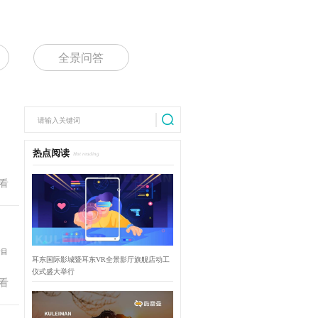
全景问答
热点阅读
Hot reading
看
景目
耳东国际影城暨耳东VR全景影厅旗舰店动工
仪式盛大举行
看