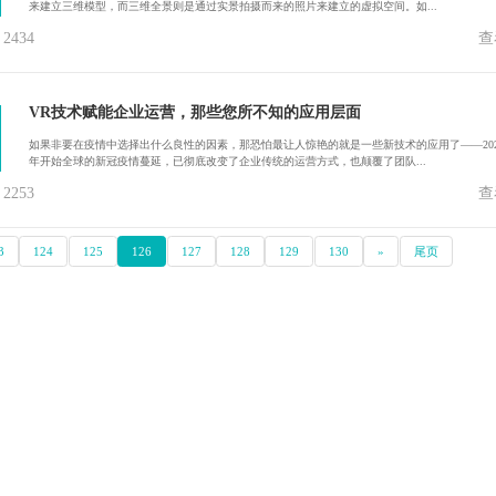
来建立三维模型，而三维全景则是通过实景拍摄而来的照片来建立的虚拟空间。如...
434
查
VR技术赋能企业运营，那些您所不知的应用层面
如果非要在疫情中选择出什么良性的因素，那恐怕最让人惊艳的就是一些新技术的应用了——202
年开始全球的新冠疫情蔓延，已彻底改变了企业传统的运营方式，也颠覆了团队...
253
查
3
124
125
126
127
128
129
130
»
尾页