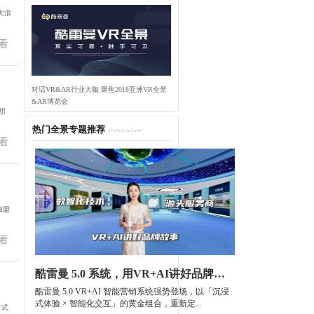
大浪
看
对话VR&AR行业大咖 聚焦2018亚洲VR全景
&AR博览会
甜
热门全景专题推荐
Partner column
看
加盟
看
酷雷曼 5.0 系统，用VR+AI讲好品牌故事
酷雷曼 5.0 VR+AI 智能营销系统强势登场，以「沉浸
式体验 × 智能化交互」的黄金组合，重新定...
方式