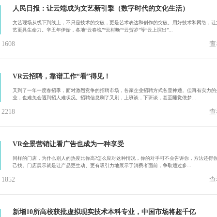
人民日报：让云端成为文艺新引擎（数字时代的文化生活）
文艺现场从线下到线上，不只是技术的突破，更是艺术表达和创作的突破。用好技术和网络，让
艺更具生命力。辛丑年伊始，各地“云春晚”“云村晚”“云贺岁”等“云上演出”...
608
查
VR云招聘，靠谱工作“看”得见！
又到了一年一度春招季，面对激烈竞争的招聘市场，各家企业招聘方式各显神通。但再有实力的
业，也难免会遇到招人难状况。招聘信息刷了又刷，上班谈，下班谈，甚至睡觉做梦...
218
查
VR全景营销让看广告也成为一种享受
同样的门店，为什么别人的热度比你高?怎么应对这种情况，你的对手可不会告诉你，方法还得
己找。门店展示就是让产品更生动、更有吸引力地展示于消费者面前，争取通过多...
852
查
新增10所高校获批虚拟现实技术本科专业，中国市场将超千亿