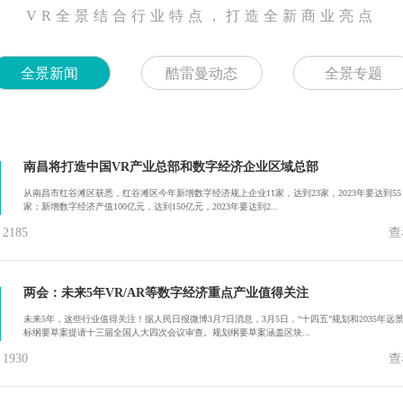
VR全景结合行业特点，打造全新商业亮点
全景新闻
酷雷曼动态
全景专题
南昌将打造中国VR产业总部和数字经济企业区域总部
从南昌市红谷滩区获悉，红谷滩区今年新增数字经济规上企业11家，达到23家，2023年要达到55
家；新增数字经济产值100亿元，达到150亿元，2023年要达到2...
185
查
两会：未来5年VR/AR等数字经济重点产业值得关注
未来5年，这些行业值得关注！据人民日报微博3月7日消息，3月5日，“十四五”规划和2035年远
标纲要草案提请十三届全国人大四次会议审查。规划纲要草案涵盖区块...
930
查