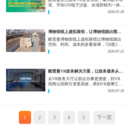
览、手绘GIS电子沙盘、全域营销为一体，
打造从VR全景拍摄制作到成熟VR云游落
2026-07-29
地案例。
博物馆线上虚拟展馆，让博物馆跳出围墙让历史随处可及
酷雷曼博物馆线上虚拟展馆让博物馆跳出
空间、时间、成本的多重束缚，720度1:1
实景复刻的VR数字展厅，已经成为博物馆
2026-07-22
数字化刚需新基建。
酷雷曼VR政务解决方案，让政务服务从“看得见”开始
从VR政务大厅让群众办事更便捷，到VR
招商让招商引资更高效，再到VR观摩汇报
让政务成果更直观，酷雷曼VR政务解决方
2026-07-20
案，解锁政务服务新体验，让服务从“看得
见”开始，向“更优质”迈进！
1
2
3
4
5
下一页