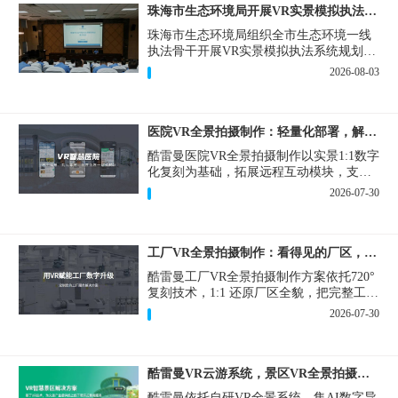
珠海市生态环境局开展VR实景模拟执法专题培训
珠海市生态环境局组织全市生态环境一线
执法骨干开展VR实景模拟执法系统规划建
设和教学培训，持续推进科技赋能生态环
2026-08-03
境执法，夯实队伍办案“基本功”。
医院VR全景拍摄制作：轻量化部署，解决医患真实痛点
酷雷曼医院VR全景拍摄制作以实景1:1数字
化复刻为基础，拓展远程互动模块，支持
定制，轻量化搭建部署，可挂载在公众
2026-07-30
号、官网等线上平台。
工厂VR全景拍摄制作：看得见的厂区，省下来的成本
酷雷曼工厂VR全景拍摄制作方案依托720°
复刻技术，1:1 还原厂区全貌，把完整工厂
搬进手机、电脑大屏，既是工厂对外拓客
2026-07-30
的数字化名片，也是内部管理、人员培训
的轻量化工具，实实在在解决工厂经营过
程中的多个痛点。
酷雷曼VR云游系统，景区VR全景拍摄制作一站式落地
酷雷曼依托自研VR全景系统，集AI数字导