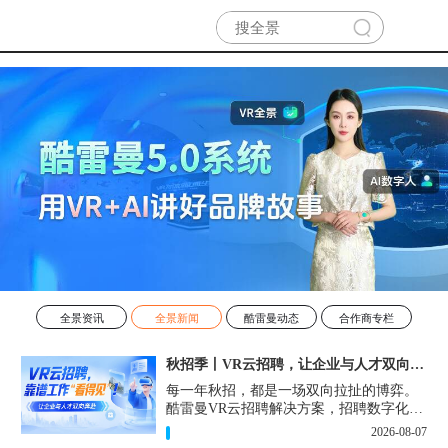
全景资讯
全景新闻
酷雷曼动态
合作商专栏
秋招季丨VR云招聘，让企业与人才双向奔赴！
每一年秋招，都是一场双向拉扯的博弈。
酷雷曼VR云招聘解决方案，招聘数字化的
实用工具，告别“信息博弈”，真正实现企
2026-08-07
业与人才双向奔赴。