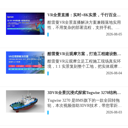
VR全景直播：实时+8K实景，千行百业的数字化利器
酷雷曼VR全景直播解决方案兼顾落地实用
性，不用复杂的部署流程，支持手机、网
页多端访问，解决各行各业 “看得见、信
2026-08-05
得过、降成本、提转化” 的实际难题。
酷雷曼VR云观摩方案，打造工程建设数字化观摩新范式
酷雷曼VR云观摩立足工程施工现场真实环
境，1:1 实景复刻整个工地，把实体观摩会
完整搬到云端线上，兼顾线下实体观摩与
2026-08-04
线上云观摩双重需求，为施工单位、建设
方、监理、监管部门提供一套接地气、可
落地的数字化观摩解决方案。
3DVR全景沉浸式探索Tugwise 3270结构一览
Tugwise 3270 是BMS旗下的一款全回转拖
轮，本次视频借助3DVR技术，带您零距离
透视这艘拖轮的内外构造，沉浸式探索每
2026-08-03
一处细节。