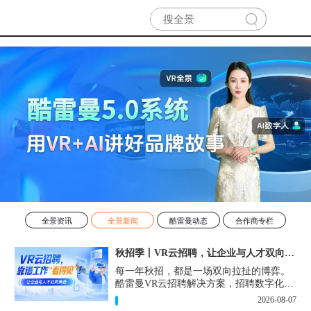
全景资讯
全景新闻
酷雷曼动态
合作商专栏
秋招季丨VR云招聘，让企业与人才双向奔赴！
每一年秋招，都是一场双向拉扯的博弈。
酷雷曼VR云招聘解决方案，招聘数字化的
实用工具，告别“信息博弈”，真正实现企
2026-08-07
业与人才双向奔赴。