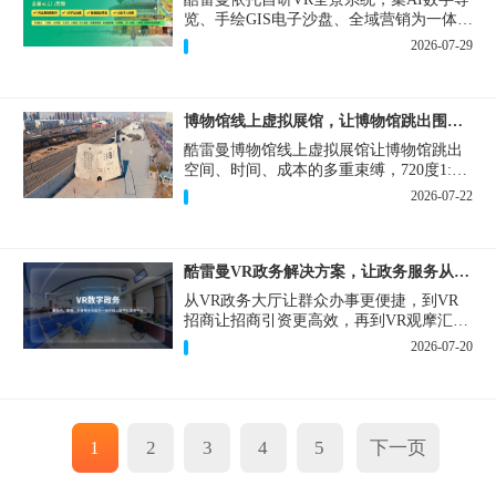
览、手绘GIS电子沙盘、全域营销为一体，
打造从VR全景拍摄制作到成熟VR云游落
2026-07-29
地案例。
博物馆线上虚拟展馆，让博物馆跳出围墙让历史随处可及
酷雷曼博物馆线上虚拟展馆让博物馆跳出
空间、时间、成本的多重束缚，720度1:1
实景复刻的VR数字展厅，已经成为博物馆
2026-07-22
数字化刚需新基建。
酷雷曼VR政务解决方案，让政务服务从“看得见”开始
从VR政务大厅让群众办事更便捷，到VR
招商让招商引资更高效，再到VR观摩汇报
让政务成果更直观，酷雷曼VR政务解决方
2026-07-20
案，解锁政务服务新体验，让服务从“看得
见”开始，向“更优质”迈进！
1
2
3
4
5
下一页