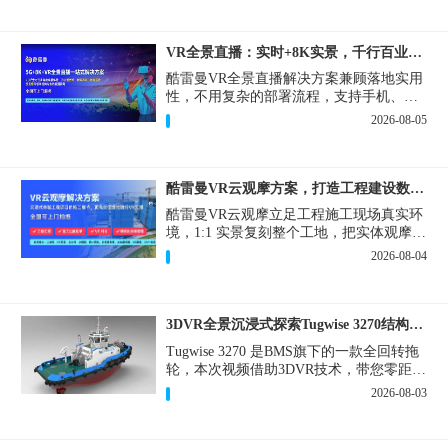
VR全景直播：实时+8K实景，千行百业的数字化利器
酷雷曼VR全景直播解决方案兼顾落地实用
性，不用复杂的部署流程，支持手机、网
页多端访问，解决各行各业 “看得见、信
2026-08-05
得过、降成本、提转化” 的实际难题。
酷雷曼VR云观摩方案，打造工程建设数字化观摩新范式
酷雷曼VR云观摩立足工程施工现场真实环
境，1:1 实景复刻整个工地，把实体观摩会
完整搬到云端线上，兼顾线下实体观摩与
2026-08-04
线上云观摩双重需求，为施工单位、建设
方、监理、监管部门提供一套接地气、可
落地的数字化观摩解决方案。
3DVR全景沉浸式探索Tugwise 3270结构一览
Tugwise 3270 是BMS旗下的一款全回转拖
轮，本次视频借助3DVR技术，带您零距离
透视这艘拖轮的内外构造，沉浸式探索每
2026-08-03
一处细节。