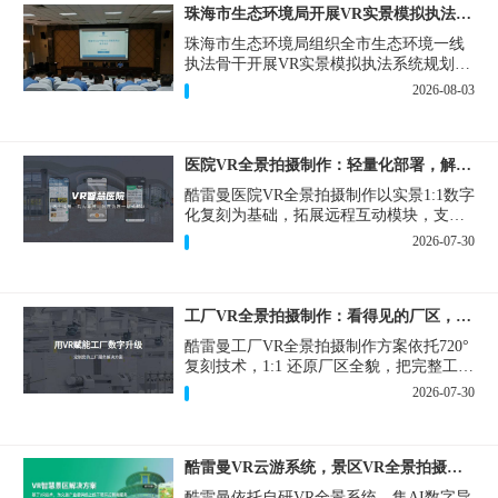
珠海市生态环境局开展VR实景模拟执法专题培训
珠海市生态环境局组织全市生态环境一线
执法骨干开展VR实景模拟执法系统规划建
设和教学培训，持续推进科技赋能生态环
2026-08-03
境执法，夯实队伍办案“基本功”。
医院VR全景拍摄制作：轻量化部署，解决医患真实痛点
酷雷曼医院VR全景拍摄制作以实景1:1数字
化复刻为基础，拓展远程互动模块，支持
定制，轻量化搭建部署，可挂载在公众
2026-07-30
号、官网等线上平台。
工厂VR全景拍摄制作：看得见的厂区，省下来的成本
酷雷曼工厂VR全景拍摄制作方案依托720°
复刻技术，1:1 还原厂区全貌，把完整工厂
搬进手机、电脑大屏，既是工厂对外拓客
2026-07-30
的数字化名片，也是内部管理、人员培训
的轻量化工具，实实在在解决工厂经营过
程中的多个痛点。
酷雷曼VR云游系统，景区VR全景拍摄制作一站式落地
酷雷曼依托自研VR全景系统，集AI数字导