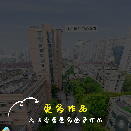
进入VR模式
退出VR模式
VR参数设置
跳过
徐汇医院中心鸟瞰