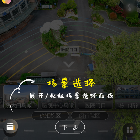
医院门口
19
医院大门鸟瞰
医院中心鸟瞰
医院门口
1栋（精
徐汇院区
闵行院区
下一步