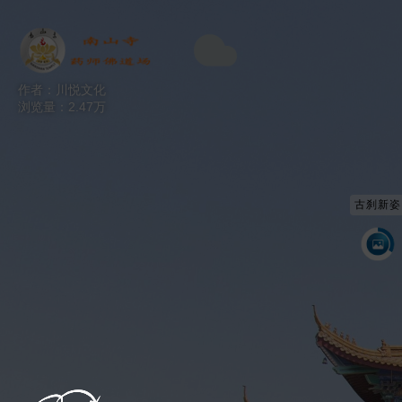
跳过
退出VR模式
VR参数设置
作者：川悦文化
浏览量：2.47万
古刹新姿