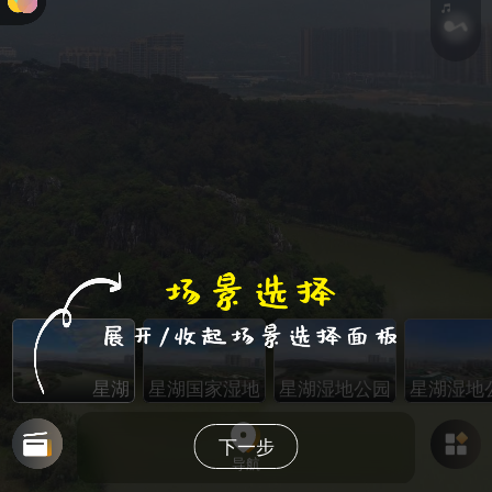
星湖湿地公园航拍图
星湖国家湿地公园
星湖湿地公园航拍
星湖湿地
下一步
导航