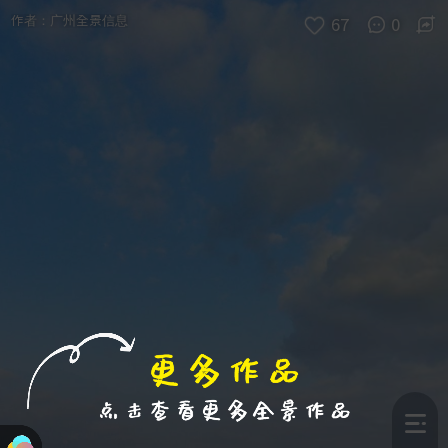
退出VR模式
VR参数设置
跳过
作者：
广州全景信息
67
0