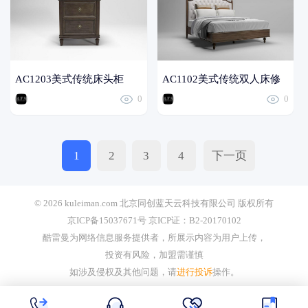
AC1203美式传统床头柜
AC1102美式传统双人床修
0
0
改
1
2
3
4
下一页
© 2026 kuleiman.com 北京同创蓝天云科技有限公司 版权所有
京ICP备15037671号 京ICP证：B2-20170102
酷雷曼为网络信息服务提供者，所展示内容为用户上传，
投资有风险，加盟需谨慎
如涉及侵权及其他问题，请
进行投诉
操作。