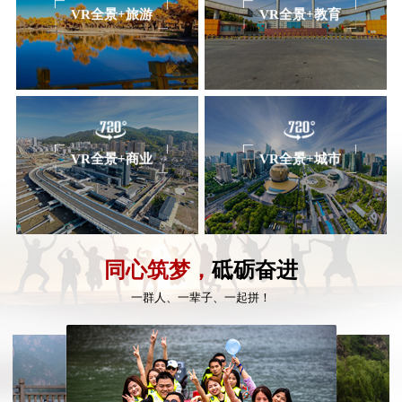
VR全景+旅游
VR全景+教育
VR全景+商业
VR全景+城市
同心筑梦，
砥砺奋进
一群人、一辈子、一起拼！