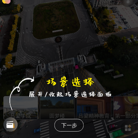
吕梁学院
圆梦楼
吕梁精神教育展
第一部分
下一步