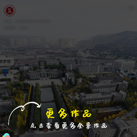
进入VR模式
退出VR模式
VR参数设置
跳过
51
作者：
计算机科学与技术系
浏览量：
2884
圆梦楼