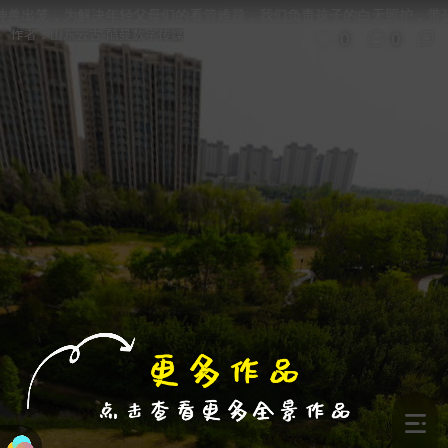
进入VR模式
退出VR模式
VR参数设置
跳过
年轻父母们的看管难题，我们负责孩子的白天照护，带孩子们进行各类娱乐活动
作者：
山东云古-酷曼数字传媒
0
0