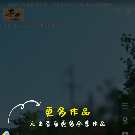
进入VR模式
退出VR模式
VR参数设置
跳过
倾心打造静谧空间。咨询电话13105337646(微信同号)
9
作者：
山东云古龙腾-酷曼数字传媒