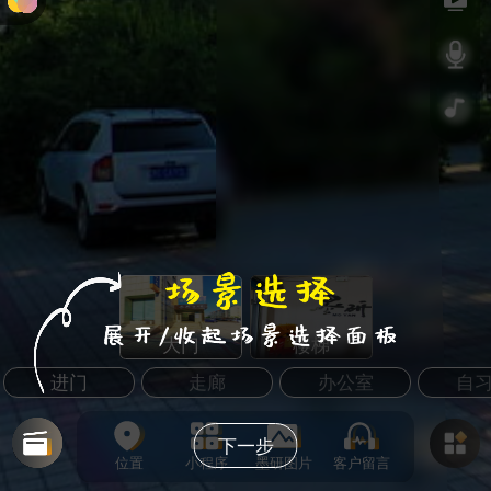
大门
楼梯
进门
走廊
办公室
自
下一步
位置
小程序
墨研图片
客户留言