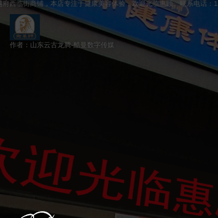
铺，本店专注于健康美容体验，欢迎光临惠顾。联系电话：139533831
跳过
退出VR模式
VR参数设置
作者：山东云古龙腾-酷曼数字传媒