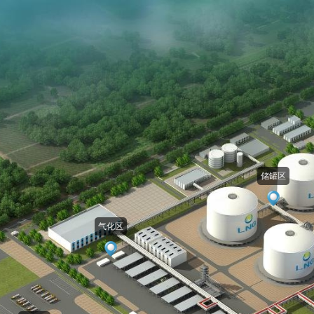
进入VR模式
退出VR模式
VR参数设置
跳过
储罐区
气化区