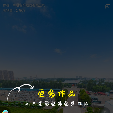
退出VR模式
VR参数设置
跳过
作者：
中通客车股份有限公司
浏览量：
2.79万