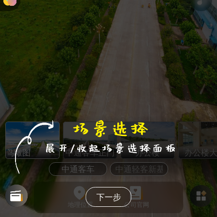
车鸟瞰图
中通客车正门
办公楼
办公楼
中通客车
中通轻客新基地
下一步
地理位置
公司官网