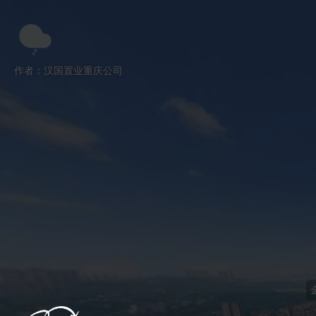
跳过
退出VR模式
VR参数设置
作者：汉国置业重庆公司
金