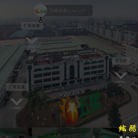
好看好看(｡･ω･｡)ﾉ♡
厂区过道
生活区
厂区过道