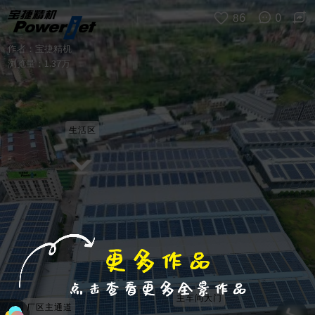
进入VR模式
退出VR模式
VR参数设置
跳过
86
0
作者：
宝捷精机
浏览量：
1.37万
生活区
主车间大门
厂区主通道