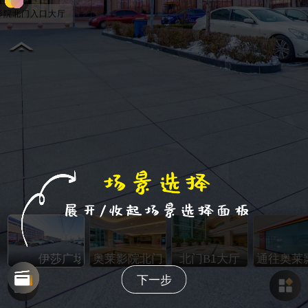
院北门入口大厅
伊莎广场A座北门入口
奥莱影院北门入口大厅
北门B1大厅
通往奥莱
下一步