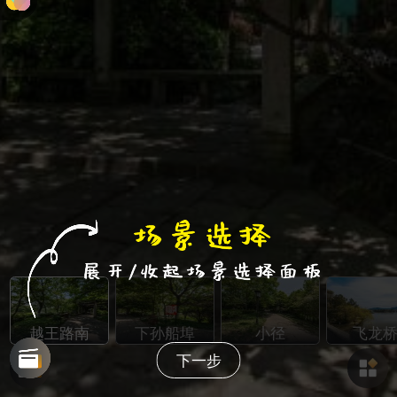
越王路南
下孙船埠
小径
飞龙
下一步