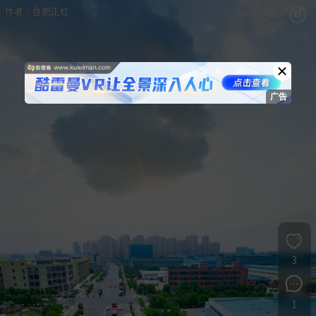
退出VR模式
VR参数设置
跳过
作者：合肥正红
3
1