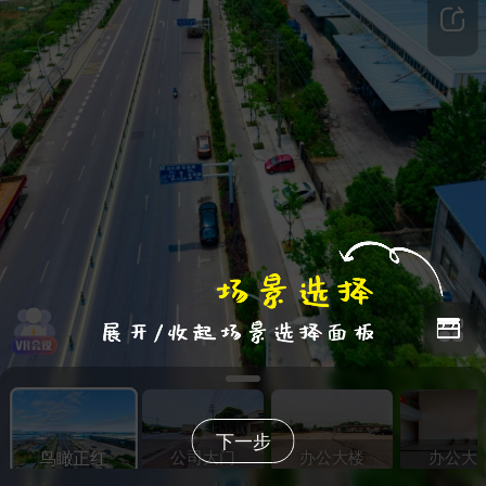
下一步
公司大门
办公大楼
办公大
鸟瞰正红