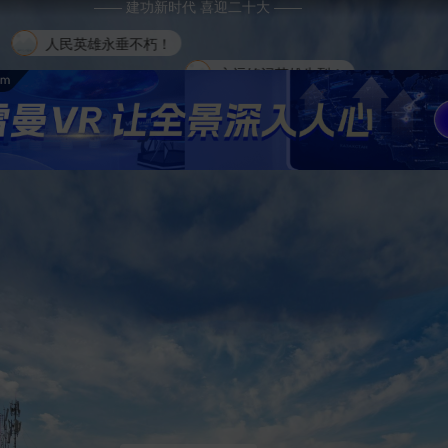
—— 建功新时代 喜迎二十大 ——
英烈永垂不朽
永远铭记英雄先烈！