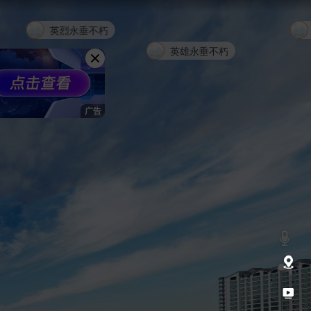
英烈永垂不朽！
英雄永垂不朽