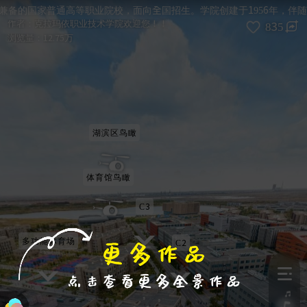
进入VR模式
退出VR模式
VR参数设置
跳过
的国家普通高等职业院校，面向全国招生。学院创建于1956年，伴随着
作者：
克拉玛依职业技术学院欢迎您！！
835
浏览量：
12.75万
湖滨区鸟瞰
体育馆鸟瞰
C3
多功能体育场
C2