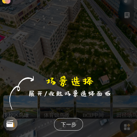
玛依校区鸟瞰
体育馆鸟瞰
BCIJ中间
田径场
下一步