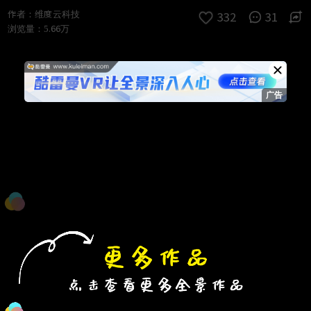
进入VR模式
退出VR模式
VR参数设置
跳过
作者：
维度云科技
332
31
浏览量：
5.66万
。
。