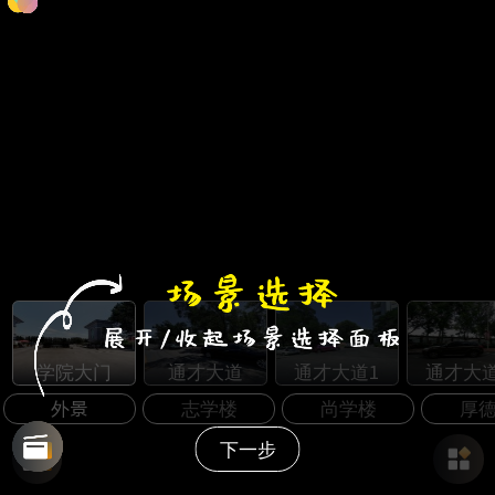
学院大门
通才大道
通才大道1
通才大道
外景
志学楼
尚学楼
厚
下一步