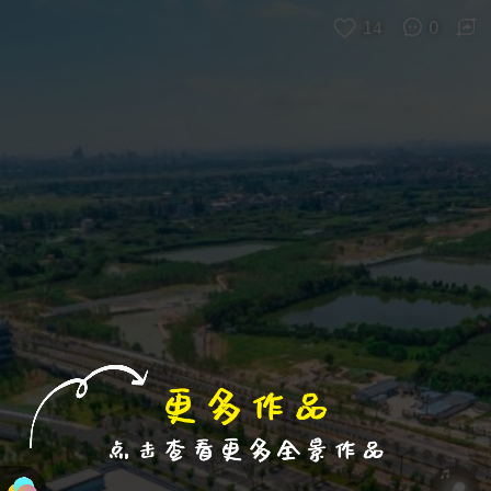
退出VR模式
VR参数设置
跳过
14
0