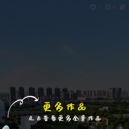
进入VR模式
退出VR模式
VR参数设置
跳过
5
0