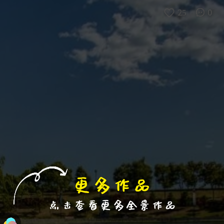
进入VR模式
退出VR模式
VR参数设置
跳过
25
0