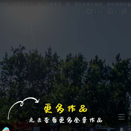
进入VR模式
退出VR模式
VR参数设置
跳过
市亩。这里原是辽、金、元建离宫，明、清辟为帝王御苑，是中国现存最古
144
1